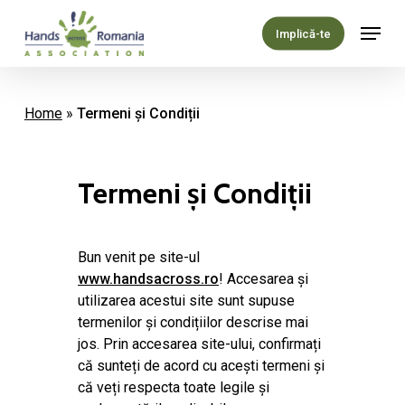
Skip
Menu
to
Implică-te
main
content
Home
»
Termeni și Condiții
Termeni
și
Condiții
Bun venit pe site-ul
www.handsacross.ro
! Accesarea și
utilizarea acestui site sunt supuse
termenilor și condițiilor descrise mai
jos. Prin accesarea site-ului, confirmați
că sunteți de acord cu acești termeni și
că veți respecta toate legile și