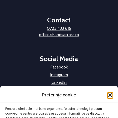
Contact
0723 433 816
office@handsacross.ro
Social Media
Facebook
Instagram
LinkedIn
Preferințe cookie
HAR este membru
Pentru a oferi cele mai bune experiențe, folosim tehnologii precum
cookie-urile pentru a stoca și/sau accesa informații de pe dispozitiv.
FONPC