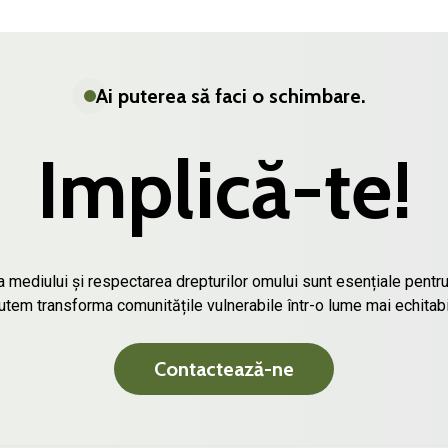
Ai puterea să faci o schimbare.
Implică-te!
a mediului și respectarea drepturilor omului sunt esențiale pentru
tem transforma comunitățile vulnerabile într-o lume mai echitabi
C
o
n
t
a
c
t
e
a
z
ă
-
n
e