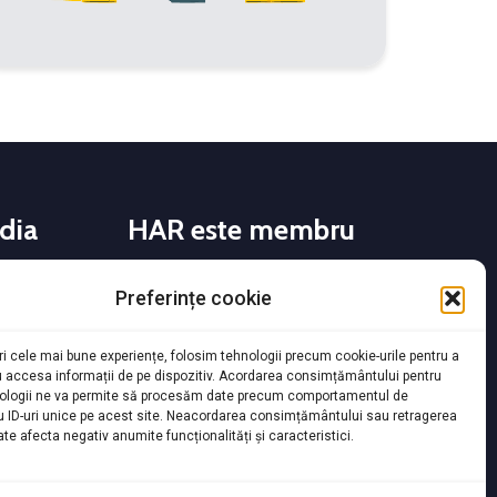
dia
HAR este membru
FONPC
Preferințe cookie
CCIFER
NRCC
ri cele mai bune experiențe, folosim tehnologii precum cookie-urile pentru a
u accesa informații de pe dispozitiv. Acordarea consimțământului pentru
European Alliance for Apprenticeships
ologii ne va permite să procesăm date precum comportamentul de
u ID-uri unice pe acest site. Neacordarea consimțământului sau retragerea
te afecta negativ anumite funcționalități și caracteristici.
s România sunt finanțate din
Fondul pentru mediu
în cadrul
lui.