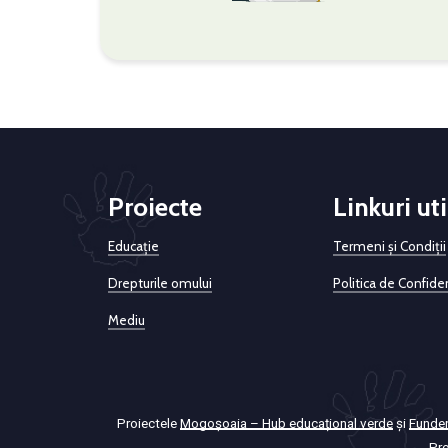
Proiecte
Linkuri uti
Educație
Termeni și Condiții
Drepturile omului
Politica de Confiden
Mediu
Proiectele
Mogoșoaia – Hub educațional verde
și
Funden
Pro