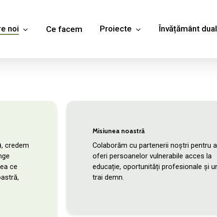
e noi
Proiecte
Învățământ dual
Ce facem
Misiunea noastră
)
, credem
Colaborăm cu partenerii noștri pentru a
nge
oferi persoanelor vulnerabile acces la
eea ce
educație, oportunități profesionale și u
astră,
trai demn.