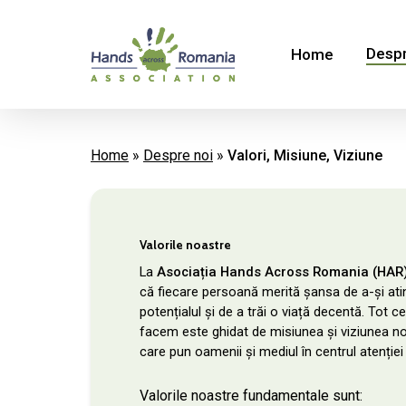
Skip
to
main
Despr
Home
content
Home
»
Despre noi
»
Valori, Misiune, Viziune
Valorile noastre
La
Asociația Hands Across Romania (HAR
că fiecare persoană merită șansa de a-și ati
potențialul și de a trăi o viață decentă. Tot c
facem este ghidat de misiunea și viziunea no
care pun oamenii și mediul în centrul atenției
Valorile noastre fundamentale sunt: