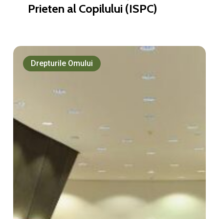
Prieten al Copilului (ISPC)
Bunăstarea
copilului
Drepturile Omului
–
Decizia/Alegerea
adulților