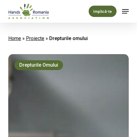
Skip
Menu
to
Implică-te
main
content
Home
»
Proiecte
»
Drepturile omului
Sustenabilitatea
Inițiativa
Drepturile Omului
Spital
Prieten
al
Copilului
(ISPC)