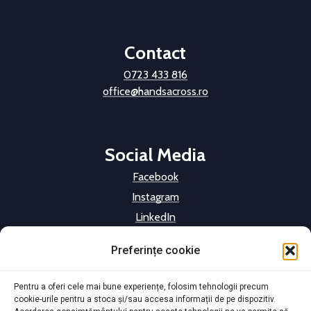
Contact
0723 433 816
office@handsacross.ro
Social Media
Facebook
Instagram
LinkedIn
Preferințe cookie
HAR este membru
Pentru a oferi cele mai bune experiențe, folosim tehnologii precum
cookie-urile pentru a stoca și/sau accesa informații de pe dispozitiv.
FONPC