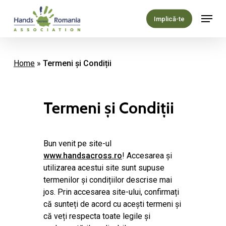
Skip
Menu
to
Implică-te
main
content
Home
»
Termeni și Condiții
Termeni
și
Condiții
Bun venit pe site-ul
www.handsacross.ro
! Accesarea și
utilizarea acestui site sunt supuse
termenilor și condițiilor descrise mai
jos. Prin accesarea site-ului, confirmați
că sunteți de acord cu acești termeni și
că veți respecta toate legile și